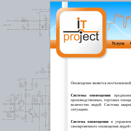
Услуги
Оповещение является неотъемлемой
Системы оповещения
предназна
производственных, торговых площад
количество людей. Системы авари
ситуациях.
Система оповещения
и управлени
своевременного оповещения людей о