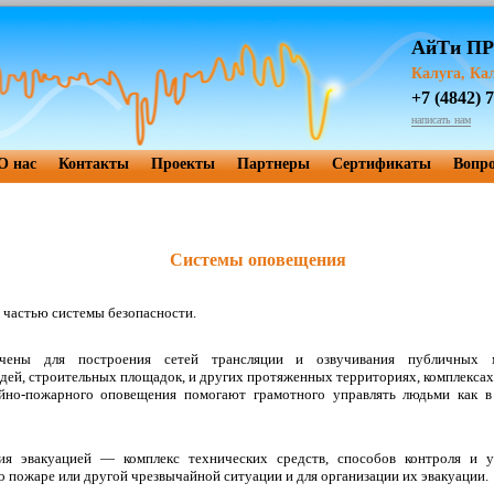
АйТи П
Калуга, Ка
+7 (4842) 
написать нам
О нас
Контакты
Проекты
Партнеры
Сертификаты
Вопр
Системы оповещения
 частью системы безопасности.
чены для построения сетей трансляции и озвучивания публичных м
ей, строительных площадок, и других протяженных территориях, комплексах
йно-пожарного оповещения помогают грамотного управлять людьми как в
я эвакуацией — комплекс технических средств, способов контроля и у
 пожаре или другой чрезвычайной ситуации и для организации их эвакуации.