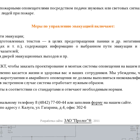
пожарными оповещателями посредством подачи звуковых или световых сигнал
и людей при пожаре.
Меры по управлению эвакуацией включают:
ти эвакуации;
одготовленных текстов — в целях предотвращения паники и др. негатив
дах и т. п.), содержащих информацию о выбранном пути эвакуации и 
казателей;
дверей эвакуационных выходов и пр.
КТ, чтобы заказать проектирование и монтаж системы оповещения на вашем 
венно касается жизни и здоровья вас и ваших сотрудников. Мы убеждены, 
ожаротушения и аварийного оповещения не должны выполняться низкоквали
о в экстренном случае система отработает нужным образом.
ы в соответствии со стандартами и отвечают необходимым нормам.
нальному телефону 8 (4842) 77-00-44 или заполнив
форму
на нашем сайте.
о адресу г. Калуга, ул. Гагарина, д.4, офис 302-6
ЗАО "Пролог"®
Разработка сайта:
, 2011