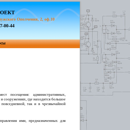
РОЕКТ
лужского Ополчения, 2, оф.10
77-00-44
осы
ест посещения: административных,
 и сооружениях, где находится большое
 повседневной, так и в чрезвычайной
правления ими, предназначенных для